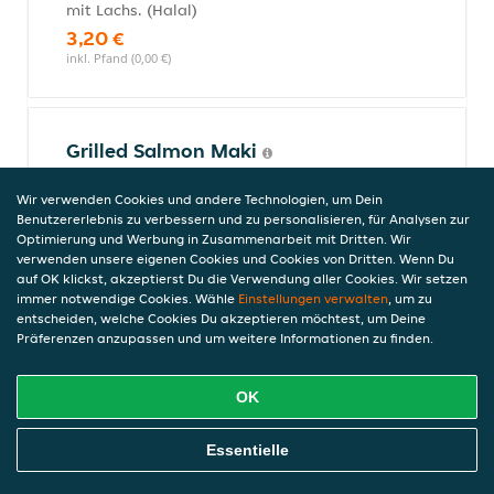
mit Lachs. (Halal)
3,20 €
inkl. Pfand (0,00 €)
Grilled Salmon Maki
mit gegrilltem Lachs und pikanter
Wir verwenden Cookies und andere Technologien, um Dein
Würzmischung. (Halal)
Benutzererlebnis zu verbessern und zu personalisieren, für Analysen zur
3,10 €
Optimierung und Werbung in Zusammenarbeit mit Dritten. Wir
inkl. Pfand (0,00 €)
verwenden unsere eigenen Cookies und Cookies von Dritten. Wenn Du
auf OK klickst, akzeptierst Du die Verwendung aller Cookies. Wir setzen
immer notwendige Cookies. Wähle
Einstellungen verwalten
, um zu
entscheiden, welche Cookies Du akzeptieren möchtest, um Deine
Chicken Maki
Präferenzen anzupassen und um weitere Informationen zu finden.
mit frittiertem Hähnchen. (Halal)
3,20 €
OK
inkl. Pfand (0,00 €)
Online Essen Bestellen
Essentielle